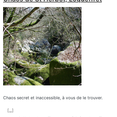
media_galerie_de_photo
Image
Chaos secret et inaccessible, à vous de le trouver.
En savoir plus sur Chaos de St Herbot, Loqueffret
[...]