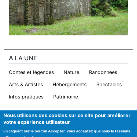
A LA UNE
Contes et légendes
Nature
Randonnées
Arts & Artistes
Hébergements
Spectacles
Infos pratiques
Patrimoine
Nous utilisons des cookies sur ce site pour améliorer
OUTILS
votre expérience utilisateur
En cliquant sur le bouton Accepter, vous acceptez que nous le fassions.
Cookie settings