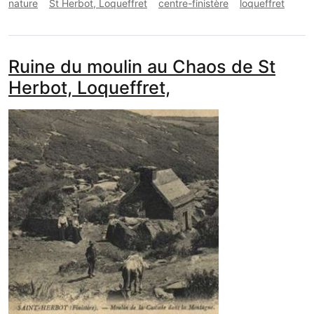
nature
St Herbot, Loqueffret
centre-finistère
loqueffret
Ruine du moulin au Chaos de St
Herbot, Loqueffret,
media_galerie_de_photo
Image