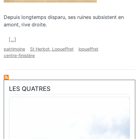
Depuis longtemps disparu, ses ruines subsistent en
amont, rive droite.
En savoir plus sur Ruine du moulin au Chaos de St H
[...]
patrimoine
St Herbot, Loqueffret
loqueffret
centre-finistère
LES QUATRES
Image