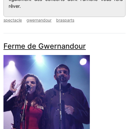
rêver.
spectacle
gwernandour
brasparts
Ferme de Gwernandour
media_galerie_de_photo
Image