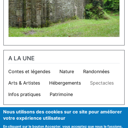
A LA UNE
Contes et légendes
Nature
Randonnées
Arts & Artistes
Hébergements
Spectacles
Infos pratiques
Patrimoine
Nous utilisons des cookies sur ce site pour améliorer
OUTILS
votre expérience utilisateur
En cliquant sur le bouton Accepter, vous acceptez que nous le fassions.