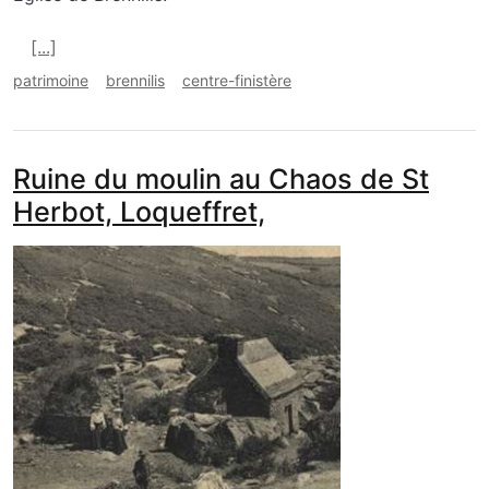
En savoir plus sur Eglise, Brennilis (Breac-Ellis)
[...]
patrimoine
brennilis
centre-finistère
Ruine du moulin au Chaos de St
Herbot, Loqueffret,
media_galerie_de_photo
Image