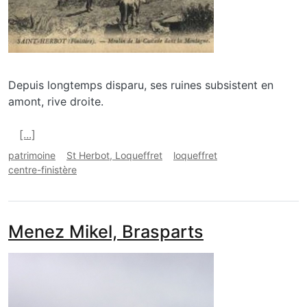
Depuis longtemps disparu, ses ruines subsistent en
amont, rive droite.
En savoir plus sur Ruine du moulin au Chaos de St H
[...]
patrimoine
St Herbot, Loqueffret
loqueffret
centre-finistère
Menez Mikel, Brasparts
media_galerie_de_photo
Image