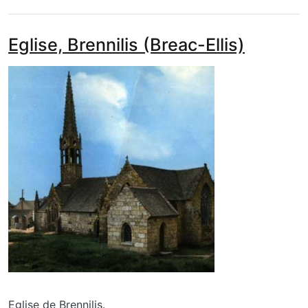
Eglise, Brennilis (Breac-Ellis)
media_galerie_de_photo
Image
Eglise de Brennilis.