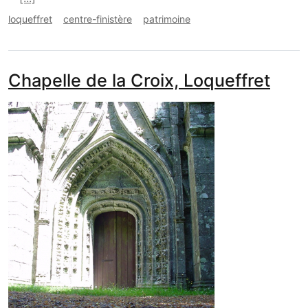
loqueffret
centre-finistère
patrimoine
Chapelle de la Croix, Loqueffret
media_galerie_de_photo
Image