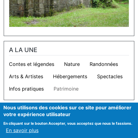
A LA UNE
Contes et légendes
Nature
Randonnées
Arts & Artistes
Hébergements
Spectacles
Infos pratiques
Patrimoine
Nous utilisons des cookies sur ce site pour améliorer
OUTILS
votre expérience utilisateur
En cliquant sur le bouton Accepter, vous acceptez que nous le fassions.
Cookie settings
En savoir plus