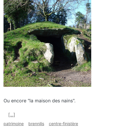
media_galerie_de_photo
Image
Ou encore "la maison des nains".
En savoir plus sur Ty Ar Boudiked, Brennilis
[...]
patrimoine
brennilis
centre-finistère