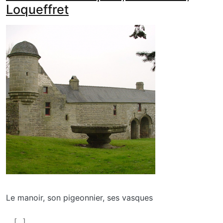
Loqueffret
media_galerie_de_photo
Image
Le manoir, son pigeonnier, ses vasques
En savoir plus sur Manoir du Rusquec, St Herbot, Lo
[...]