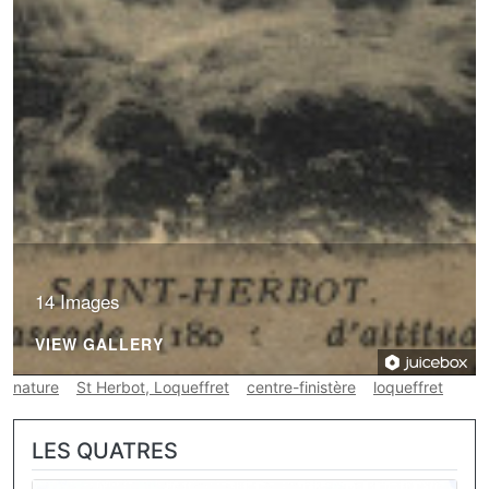
14 Images
VIEW GALLERY
nature
St Herbot, Loqueffret
centre-finistère
loqueffret
LES QUATRES