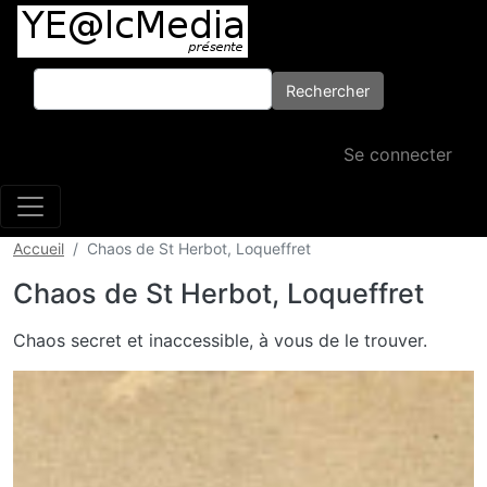
Aller au contenu principal
Rechercher
Rechercher
Menu du comp
Se connecter
Accueil
Chaos de St Herbot, Loqueffret
Chaos de St Herbot, Loqueffret
Body
Chaos secret et inaccessible, à vous de le trouver.