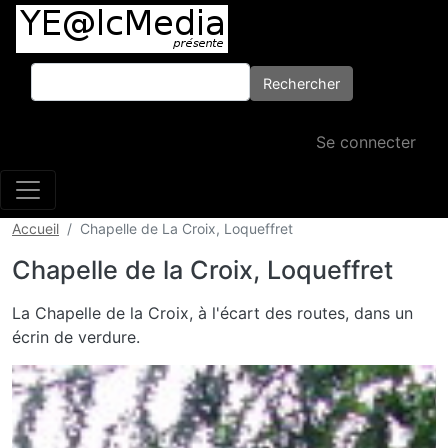
Aller au contenu principal
Rechercher
Rechercher
Menu du comp
Se connecter
Accueil
Chapelle de La Croix, Loqueffret
Chapelle de la Croix, Loqueffret
Body
La Chapelle de la Croix, à l'écart des routes, dans un
écrin de verdure.