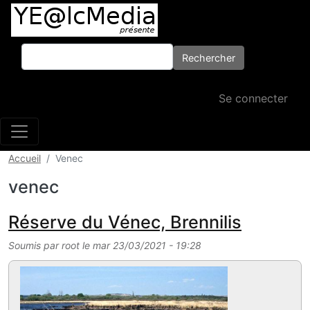
Aller au contenu principal
Rechercher
Rechercher
Menu du comp
Se connecter
Accueil
Venec
venec
Réserve du Vénec, Brennilis
Soumis par
root
le
mar 23/03/2021 - 19:28
Image