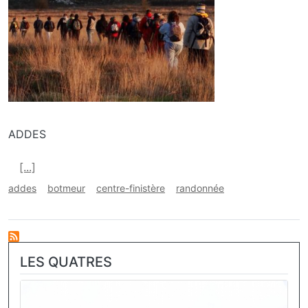
ADDES
En savoir plus sur Addes, Botmeur
[...]
addes
botmeur
centre-finistère
randonnée
LES QUATRES
Image