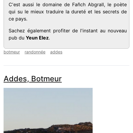
C'est aussi le domaine de Fañch Abgrall, le poète
qui su le mieux traduire la dureté et les secrets de
ce pays.
Sachez également profiter de l'instant au nouveau
pub du
Yeun Elez
.
botmeur
randonnée
addes
Addes, Botmeur
media_galerie_de_photo
Image