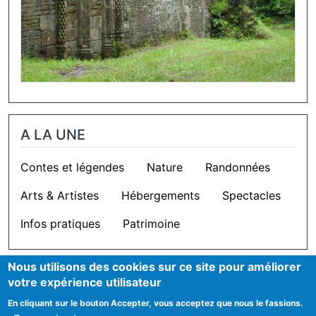
A LA UNE
Contes et légendes
Nature
Randonnées
Arts & Artistes
Hébergements
Spectacles
Infos pratiques
Patrimoine
Nous utilisons des cookies sur ce site pour améliorer
OUTILS
votre expérience utilisateur
En cliquant sur le bouton Accepter, vous acceptez que nous le fassions.
Cookie settings