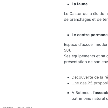
La faune
Le Castor qui a élu domi
de branchages et de ter
Le centre permanen
Espace d'accueil modern
50
).
Ses équipements et sa c
présentation de son en
Découverte de la ré
Une des 25 proposit
A Botmeur, l'
associ
patrimoine naturel 
nature
yeun-elez