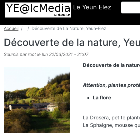
Aller au contenu principal
Recherc
Le Yeun Elez
Accueil
Découverte de La Nature, Yeun-Elez
Découverte de la nature, Ye
Soumis par
root
le
lun 22/03/2021 - 21:07
Découverte de la natur
media_articles
Image
Attention, plantes pro
La flore
La Drosera, petite plant
La Sphaigne, mousse qui