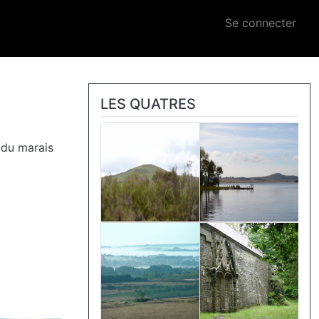
Menu du c
Se connecter
LES QUATRES
Image
Image
 du marais
Image
Image