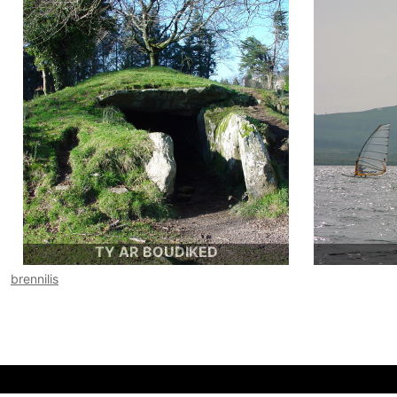
Image
Image
TY AR BOUDIKED
brennilis
Ou encore "la maison des nains".
Le lac de