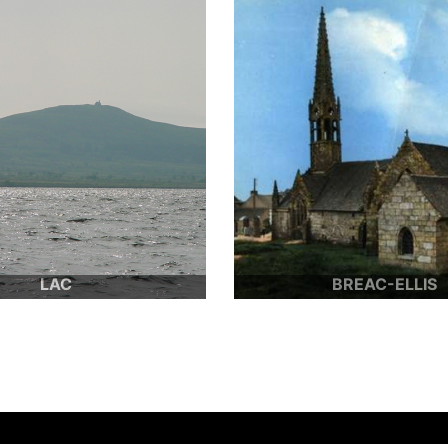
Image
LAC
BREAC-ELLIS
 Brénnilis est au coeur du
Eglise de Brennilis
Yeun-Elez.