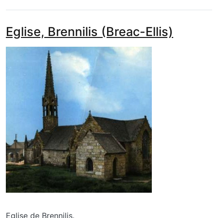
Eglise, Brennilis (Breac-Ellis)
media_galerie_de_photo
Image
Eglise de Brennilis.