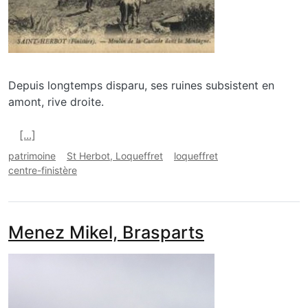
Depuis longtemps disparu, ses ruines subsistent en
amont, rive droite.
En savoir plus sur Ruine du moulin au Chaos de St H
[...]
patrimoine
St Herbot, Loqueffret
loqueffret
centre-finistère
Menez Mikel, Brasparts
media_galerie_de_photo
Image