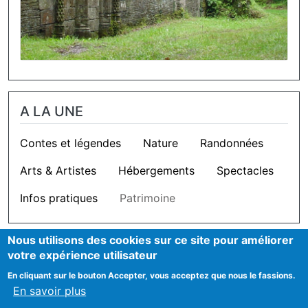
A LA UNE
Contes et légendes
Nature
Randonnées
Arts & Artistes
Hébergements
Spectacles
Infos pratiques
Patrimoine
Nous utilisons des cookies sur ce site pour améliorer
OUTILS
votre expérience utilisateur
En cliquant sur le bouton Accepter, vous acceptez que nous le fassions.
Cookie settings
En savoir plus