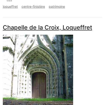
loqueffret
centre-finistère
patrimoine
Chapelle de la Croix, Loqueffret
media_galerie_de_photo
Image