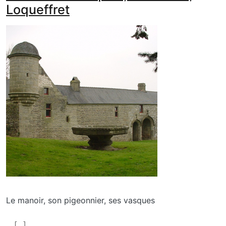
Loqueffret
media_galerie_de_photo
Image
Le manoir, son pigeonnier, ses vasques
En savoir plus sur Manoir du Rusquec, St Herbot, Lo
[...]