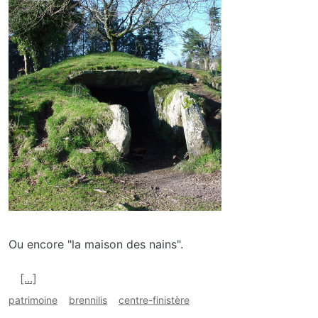
media_galerie_de_photo
Image
Ou encore "la maison des nains".
En savoir plus sur Ty Ar Boudiked, Brennilis
[...]
patrimoine
brennilis
centre-finistère