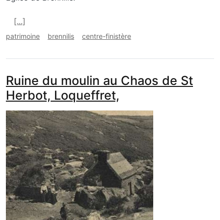
En savoir plus sur Eglise, Brennilis (Breac-Ellis)
[...]
patrimoine
brennilis
centre-finistère
Ruine du moulin au Chaos de St
Herbot, Loqueffret,
media_galerie_de_photo
Image