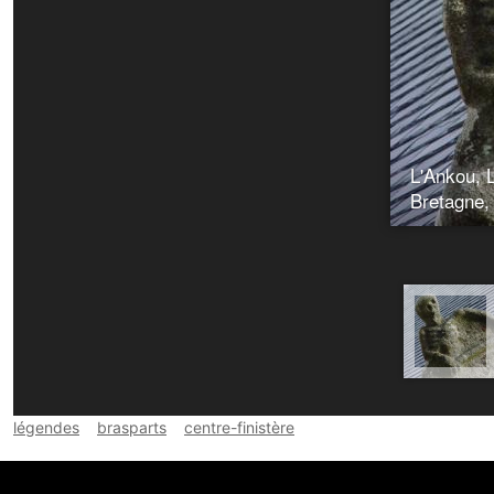
L'Ankou, 
Bretagne,
légendes
brasparts
centre-finistère